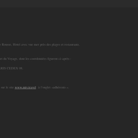
le Rousse, Hotel avec vue mer près des plages et restaurants.
 et du Voyage, dont les coordonnées figurent ci-après :
PARIS CEDEX 08.
sur le site
www.mtv.travel
à l’onglet «adhérents ».