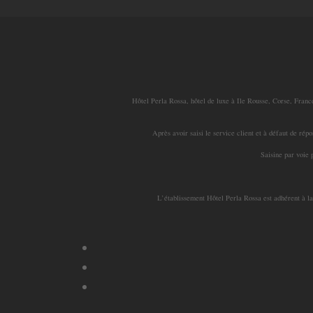
Hôtel Perla Rossa, hôtel de luxe à Ile Rousse, Corse, France
Après avoir saisi le service client et à défaut de rép
Saisine par vo
L’établissement Hôtel Perla Rossa est adhérent à l