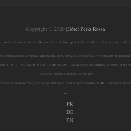
Copyright © 2020 |
Hôtel Perla Rossa
, hotel de charme 4 étoiles en Balagne, Corse du Nord, près de Calvi et Bastia. Hotel en centre ville I
onse satisfaisante ou de réponse, dans un délai de 60 jours, le client peut saisir le Médiateur du Tourisme
ie postale : MTV – MEDIATION TOURISME VOYAGE, Service dépôt des saisines, CS 30958, 75383 
Saisine par internet : Demande saisine mtv
a Médiation Tourisme Voyage en tant qu’adhérent au syndicat professionnel « UMIH » dûment référencé 
_
FR
DE
EN