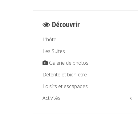
Découvrir
L'hôtel
Les Suites
Galerie de photos
Détente et bien-être
Loisirs et escapades
Activités
La Balagne par la mer
La Balagne par la terre
Détente et bien être