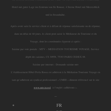
Hotel mit guter Lage im Zentrum von Ile Rousse, 4 Sterne Hotel mit Meeresblick
und in Strandnähe.
Après avoir saisi le service client et à défaut de réponse satisfaisante ou de réponse,
dans un délai de 60 jours, le client peut saisir le Médiateur du Tourisme et du
Voyage, dont les coordonnées figurent ci-après :
Saisine par voie postale : MTV – MEDIATION TOURISME VOYAGE, Service
dépôt des saisines, CS 30958, 75383 PARIS CEDEX 08.
Saisine par internet : Demande saisine mtv
L’établissement Hôtel Perla Rossa est adhérent à la Médiation Tourisme Voyage en
tant qu’adhérent au syndicat professionnel « UMIH » dûment référencé sur le site
www.mtv.travel
à l’onglet «adhérents ».
_
FR