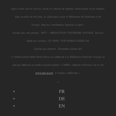
Après avoir saisi le service client et à défaut de réponse satisfaisante ou de réponse,
dans un délai de 60 jours, le client peut saisir le Médiateur du Tourisme et du
Voyage, dont les coordonnées figurent ci-après :
Saisine par voie postale : MTV – MEDIATION TOURISME VOYAGE, Service
dépôt des saisines, CS 30958, 75383 PARIS CEDEX 08.
Saisine par internet : Demande saisine mtv
L’établissement Hôtel Perla Rossa est adhérent à la Médiation Tourisme Voyage en
tant qu’adhérent au syndicat professionnel « UMIH » dûment référencé sur le site
www.mtv.travel
à l’onglet «adhérents ».
_
FR
DE
EN